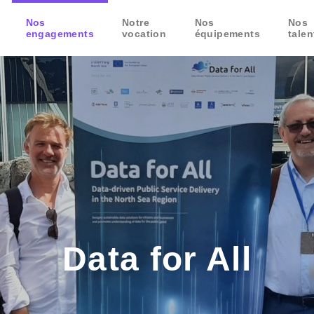
Nos
Notre
Nos
Nos
engagements
vocation
équipements
talen
Data for All