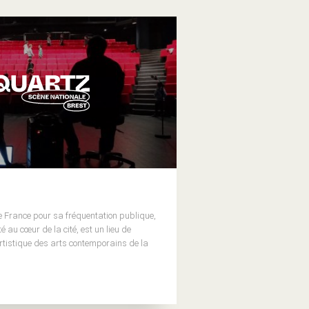
e France pour sa fréquentation publique,
 au cœur de la cité, est un lieu de
artistique des arts contemporains de la