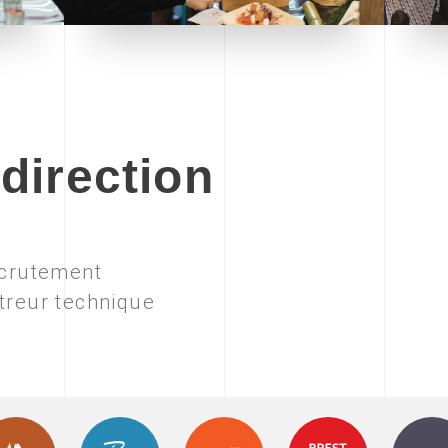
direction
ecrutement
ctreur technique