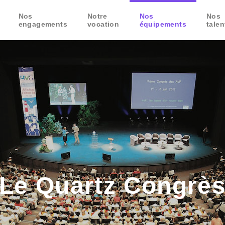
Nos
Notre
Nos
Nos
engagements
vocation
équipements
talen
Le Quartz Congrè