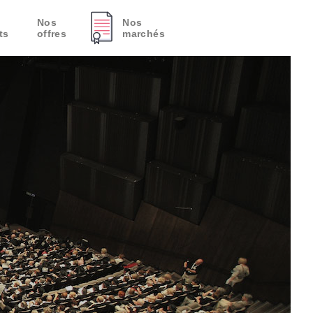
Nos
Nos
ts
offres
marchés
s