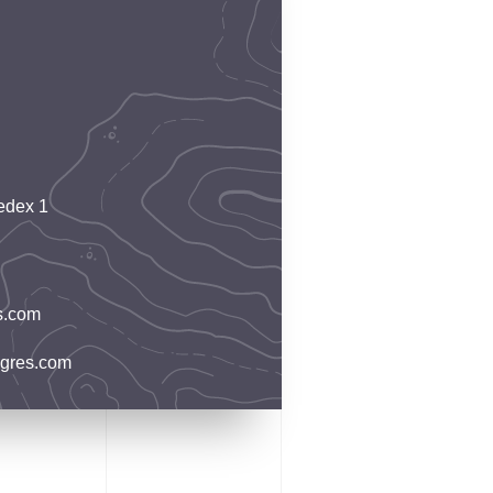
edex 1
s.com
ngres.com