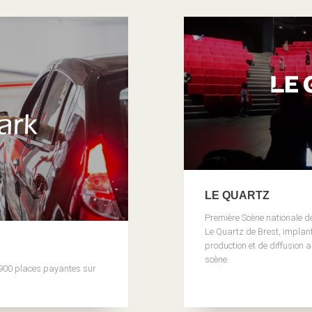
LE QUARTZ
Première Scène nationale d
Le Quartz de Brest, implanté
production et de diffusion 
scène.
 900 places payantes sur