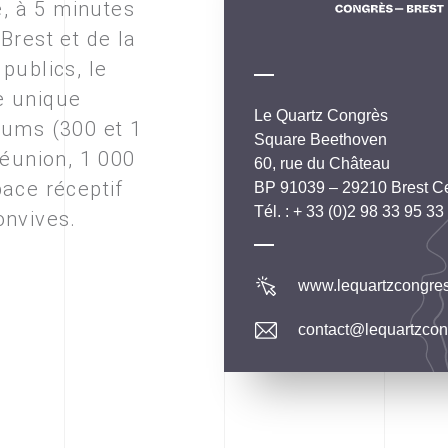
e, à 5 minutes
Brest et de la
publics, le
e unique
Le Quartz Congrès
iums (300 et 1
Square Beethoven
réunion, 1 000
60, rue du Château
pace réceptif
BP 91039 – 29210 Brest C
Tél. :
+ 33 (0)2 98 33 95 33
onvives.
www.lequartzcongre
contact​@lequartzco